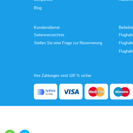
Blog
Kundendienst
Beliebt
Seitenverzeichnis
Flughaf
Stellen Sie eine Frage zur Reservierung
Flughaf
Flughaf
Ihre Zahlungen sind 100 % sicher