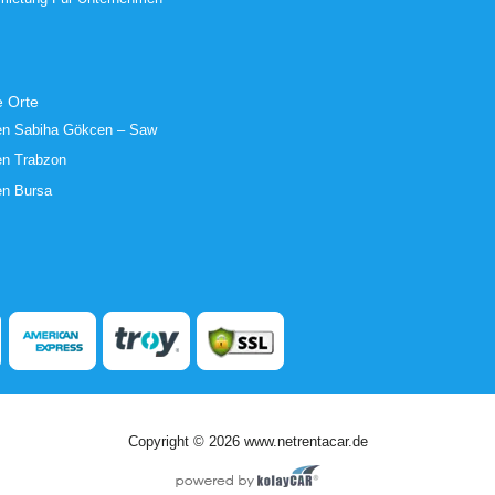
e Orte
en Sabiha Gökcen – Saw
en Trabzon
en Bursa
Copyright © 2026 www.netrentacar.de