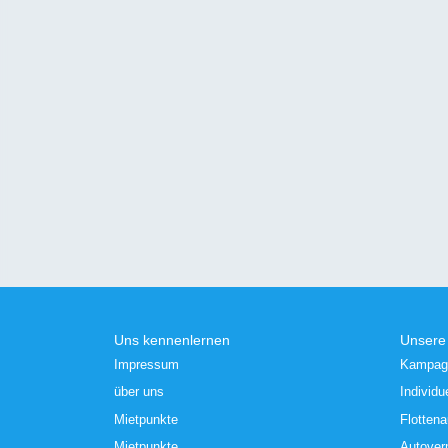
Uns kennenlernen
Unsere
Impressum
Kampag
über uns
Individu
Mietpunkte
Flotten
Mietpunkte
Autover